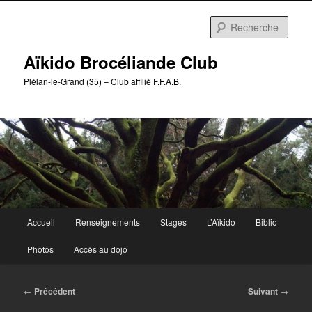
Aller
au
Rech
contenu
principal
Aïkido Brocéliande Club
Plélan-le-Grand (35) – Club affilié F.F.A.B.
Menu
Accueil
Renseignements
Stages
L’Aïkido
Biblio
principal
Photos
Accès au dojo
Navigation
←
Précédent
Suivant
→
des