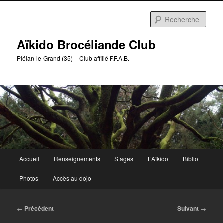
Aller
au
Rech
contenu
principal
Aïkido Brocéliande Club
Plélan-le-Grand (35) – Club affilié F.F.A.B.
Menu
Accueil
Renseignements
Stages
L’Aïkido
Biblio
principal
Photos
Accès au dojo
Navigation
←
Précédent
Suivant
→
des