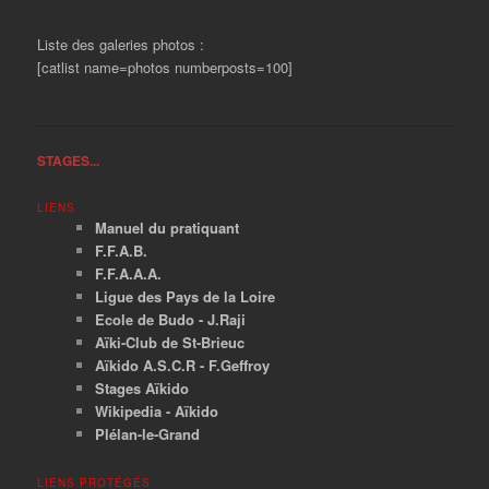
Liste des galeries photos :
[catlist name=photos numberposts=100]
STAGES...
LIENS
Manuel du pratiquant
F.F.A.B.
F.F.A.A.A.
Ligue des Pays de la Loire
Ecole de Budo - J.Raji
Aïki-Club de St-Brieuc
Aïkido A.S.C.R - F.Geffroy
Stages Aïkido
Wikipedia - Aïkido
Plélan-le-Grand
LIENS PROTÉGÉS