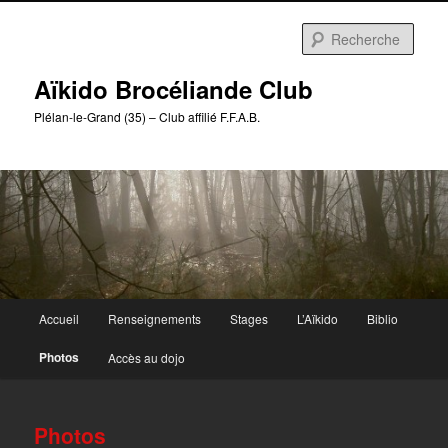
Aller
au
Rech
contenu
principal
Aïkido Brocéliande Club
Plélan-le-Grand (35) – Club affilié F.F.A.B.
Menu
Accueil
Renseignements
Stages
L’Aïkido
Biblio
principal
Photos
Accès au dojo
Photos