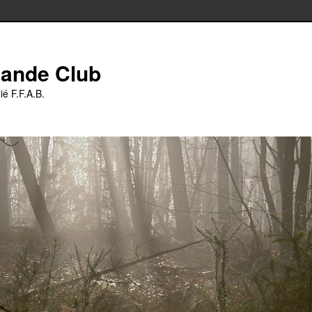
iande Club
ié F.F.A.B.