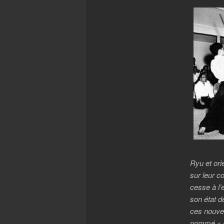
Ryu et ori
sur leur c
cesse à l’
son état d
ces nouvel
nommé « le