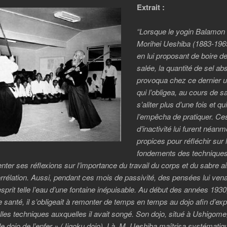
Extrait :
“Lorsque le yogin Balamon 
Morihei Ueshiba (1883-196
en lui proposant de boire de
salée, la quantité de sel a
provoqua chez ce dernier u
qui l’obligea, au cours de sa
s’aliter plus d’une fois et qu
l’empêcha de pratiquer. Ce
d’inactivité lui furent néanm
propices pour réfléchir sur 
fondements des techniques
enter ses réflexions sur l’importance du travail du corps et du sabre a
orrélation. Aussi, pendant ces mois de passivité, des pensées lui ven
esprit telle l’eau d’une fontaine inépuisable. Au début des années 1930
e santé, il s’obligeait à remonter de temps en temps au dojo afin d’ex
les techniques auxquelles il avait songé. Son dojo, situé à Ushigome,
 dojo de l’enfer » (Jigoku dojo). Là, M. Ueshiba maîtrisa systémati