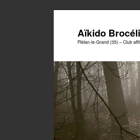
Aller
au
contenu
Aïkido Brocél
principal
Plélan-le-Grand (35) – Club affil