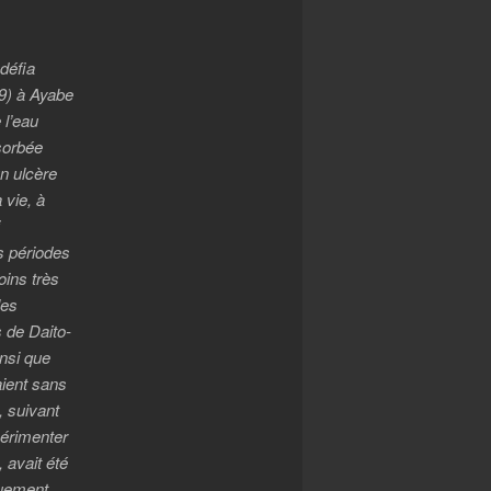
défia
9) à Ayabe
 l’eau
bsorbée
n ulcère
 vie, à
i
s périodes
oins très
les
 de Daito-
insi que
aient sans
, suivant
périmenter
 avait été
quement