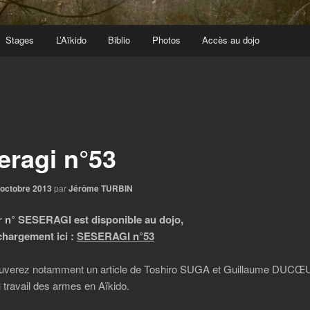
Stages
L’Aïkido
Biblio
Photos
Accès au dojo
eragi n°53
 octobre 2013
par
Jérôme TURBIN
r n° SESERAGI est disponible au dojo,
échargement ici :
SESERAGI n°53
ouverez notamment un article de Toshiro SUGA et Guillaume DUCŒ
du travail des armes en Aïkido.