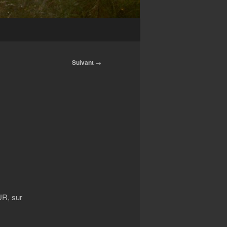
Suivant
→
UR, sur