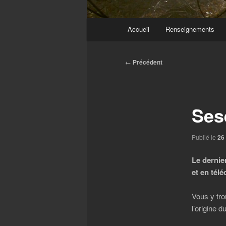
Menu
Accueil
Renseignements
principal
Navigation
←
Précédent
des
articles
Ses
Publié le
26
Le dernie
et en tél
Vous y tr
l’origine 