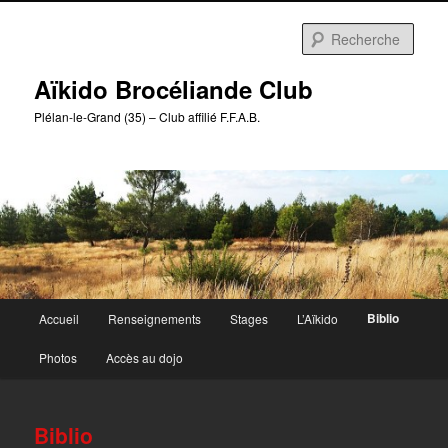
Aller
au
Rech
contenu
principal
Aïkido Brocéliande Club
Plélan-le-Grand (35) – Club affilié F.F.A.B.
Menu
Biblio
Accueil
Renseignements
Stages
L’Aïkido
principal
Photos
Accès au dojo
Biblio