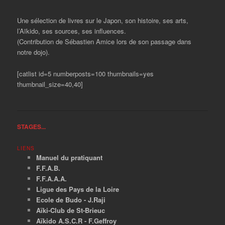
Une sélection de livres sur le Japon, son histoire, ses arts,
l’Aïkido, ses sources, ses influences.
(Contribution de Sébastien Amice lors de son passage dans
notre dojo).
[catlist id=5 numberposts=100 thumbnails=yes
thumbnail_size=40,40]
STAGES...
LIENS
Manuel du pratiquant
F.F.A.B.
F.F.A.A.A.
Ligue des Pays de la Loire
Ecole de Budo - J.Raji
Aïki-Club de St-Brieuc
Aïkido A.S.C.R - F.Geffroy