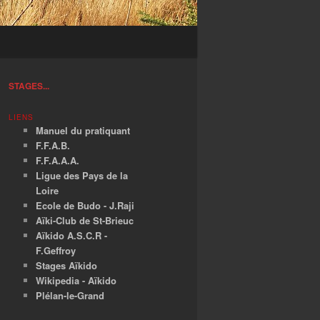
STAGES...
LIENS
Manuel du pratiquant
F.F.A.B.
F.F.A.A.A.
Ligue des Pays de la
Loire
Ecole de Budo - J.Raji
Aïki-Club de St-Brieuc
Aïkido A.S.C.R -
F.Geffroy
Stages Aïkido
Wikipedia - Aïkido
Plélan-le-Grand