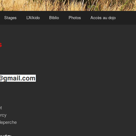
Stages
L’Aïkido
Biblio
Photos
Accès au dojo
s
t
ercy
lleperche