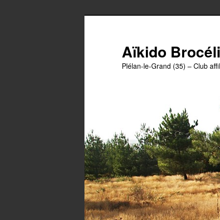
Aller
au
contenu
Aïkido Brocél
principal
Plélan-le-Grand (35) – Club affil