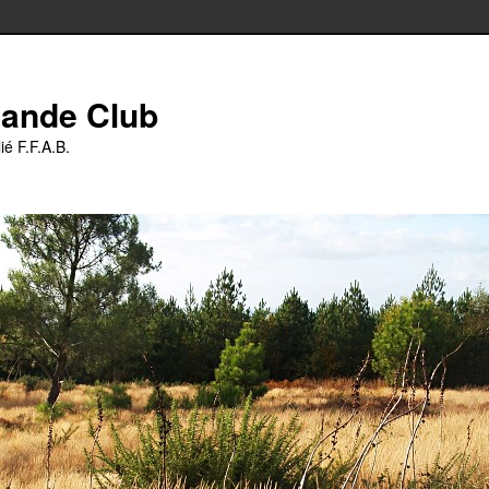
iande Club
ié F.F.A.B.