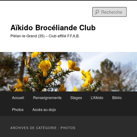
Aller
Aller
au
au
Rech
contenu
contenu
principal
secondaire
Aïkido Brocéliande Club
Plélan-le-Grand (35) – Club affilié F.F.A.B.
Menu
Accueil
Renseignements
Stages
L’Aïkido
Biblio
principal
Photos
Accès au dojo
ARCHIVES DE CATÉGORIE :
PHOTOS