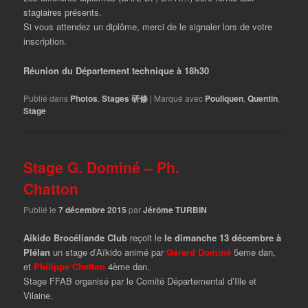
stagiaires présents.
Si vous attendez un diplôme, merci de le signaler lors de votre
inscription.
Réunion du Département technique à 18h30
Publié dans
Photos
,
Stages 研修
|
Marqué avec
Pouliquen
,
Quentin
,
Stage
Stage G. Dominé – Ph.
Chatton
Publié le
7 décembre 2015
par
Jérôme TURBIN
Aikido Brocéliande Club
reçoit le
le dimanche 13 décembre à
Plélan
un stage d’Aïkido animé par
Gérard Dominé
5eme dan,
et
Philippe Chatton
4ème dan.
Stage FFAB organisé par le Comité Départemental d’Ille et
Vilaine.