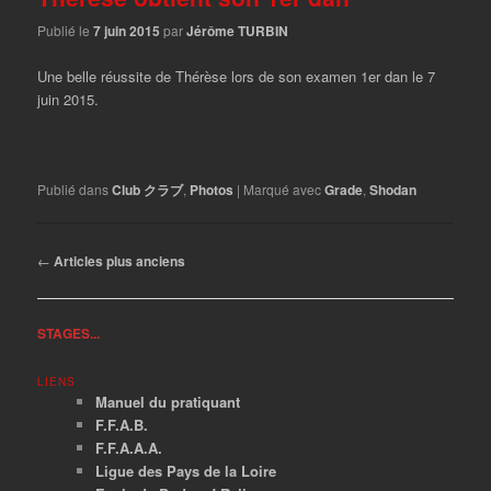
Publié le
7 juin 2015
par
Jérôme TURBIN
Une belle réussite de Thérèse lors de son examen 1er dan le 7
juin 2015.
Publié dans
Club クラブ
,
Photos
|
Marqué avec
Grade
,
Shodan
Navigation
←
Articles plus anciens
des
articles
STAGES...
LIENS
Manuel du pratiquant
F.F.A.B.
F.F.A.A.A.
Ligue des Pays de la Loire