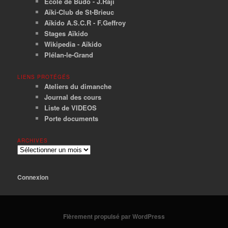
Ecole de Budo - J.Raji
Aïki-Club de St-Brieuc
Aïkido A.S.C.R - F.Geffroy
Stages Aïkido
Wikipedia - Aïkido
Plélan-le-Grand
LIENS PROTÉGÉS
Ateliers du dimanche
Journal des cours
Liste de VIDEOS
Porte documents
ARCHIVES
Archives
Connexion
Fièrement propulsé par WordPress