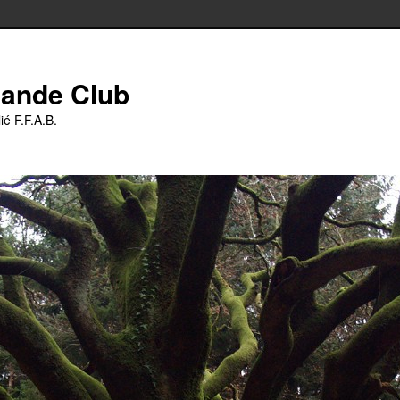
iande Club
ié F.F.A.B.