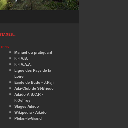
STAGES...
LIENS
Manuel du pratiquant
F.F.A.B.
F.F.A.A.A.
Ligue des Pays de la
Loire
Ecole de Budo - J.Raji
Aïki-Club de St-Brieuc
Aïkido A.S.C.R -
F.Geffroy
Stages Aïkido
Wikipedia - Aïkido
Plélan-le-Grand