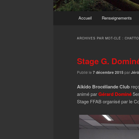
Menu
Accueil
Renseignements
principal
ARCHIVES PAR MOT-CLÉ :
CHATT
Stage G. Dominé
Publié le
7 décembre 2015
par
Jér
Aikido Brocéliande Club
reço
animé par
Gérard Dominé
5em
Stage FFAB organisé par le Com