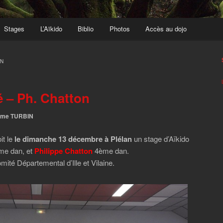
Stages
L’Aïkido
Biblio
Photos
Accès au dojo
ON
 – Ph. Chatton
ôme TURBIN
it le
le dimanche 13 décembre à Plélan
un stage d’Aïkido
e dan, et
Philippe Chatton
4ème dan.
ité Départemental d’Ille et Vilaine.