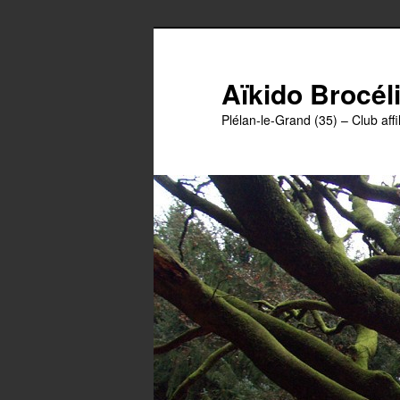
Aller
Aller
au
au
contenu
contenu
Aïkido Brocél
principal
secondaire
Plélan-le-Grand (35) – Club affil