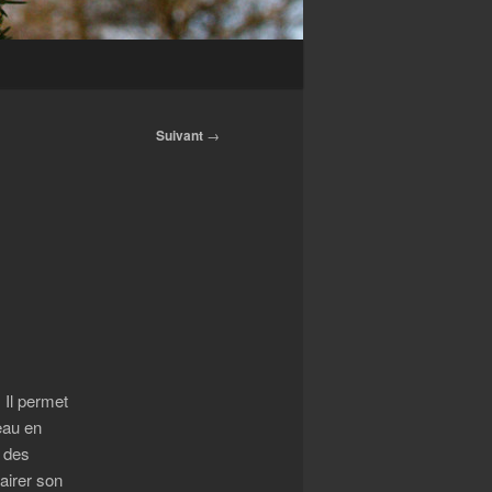
Suivant
→
 Il permet
beau en
e des
airer son