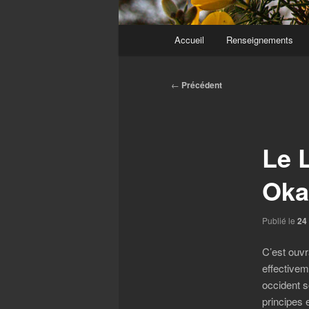
Menu
Accueil
Renseignements
principal
Navigation
←
Précédent
des
articles
Le 
Oka
Publié le
24 
C’est ouvr
effectiveme
occident s
principes 