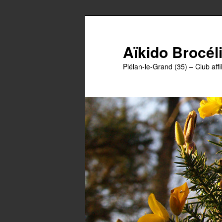
Aller
au
contenu
Aïkido Brocél
principal
Plélan-le-Grand (35) – Club affil