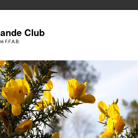
iande Club
ié F.F.A.B.