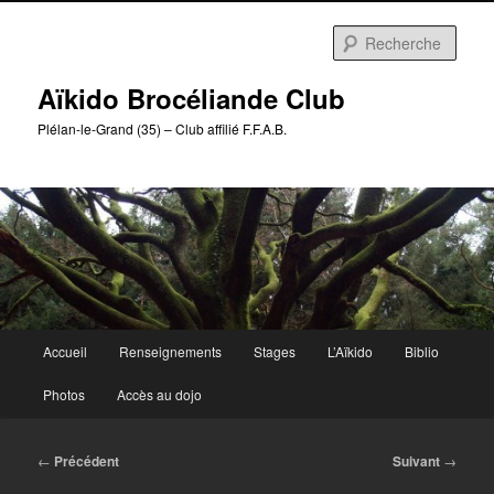
Aller
au
Rech
contenu
principal
Aïkido Brocéliande Club
Plélan-le-Grand (35) – Club affilié F.F.A.B.
Menu
Accueil
Renseignements
Stages
L’Aïkido
Biblio
principal
Photos
Accès au dojo
Navigation
←
Précédent
Suivant
→
des