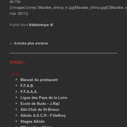
de l’île.
((/images/Livres/.Manabe_shima_m.jpg|Manabe_shima.jpg|C|Manabe_s
mar. 2011))
Publié dans
Bibliothèque 本
Navigation
←
Articles plus anciens
des
articles
STAGES...
LIENS
Manuel du pratiquant
F.F.A.B.
F.F.A.A.A.
Ligue des Pays de la Loire
Ecole de Budo - J.Raji
Aïki-Club de St-Brieuc
Aïkido A.S.C.R - F.Geffroy
Stages Aïkido