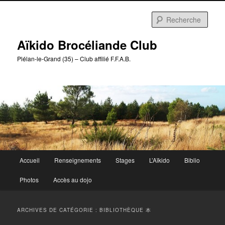
Aller
Aller
au
au
Rech
contenu
contenu
principal
secondaire
Aïkido Brocéliande Club
Plélan-le-Grand (35) – Club affilié F.F.A.B.
Menu
Accueil
Renseignements
Stages
L’Aïkido
Biblio
principal
Photos
Accès au dojo
ARCHIVES DE CATÉGORIE :
BIBLIOTHÈQUE 本