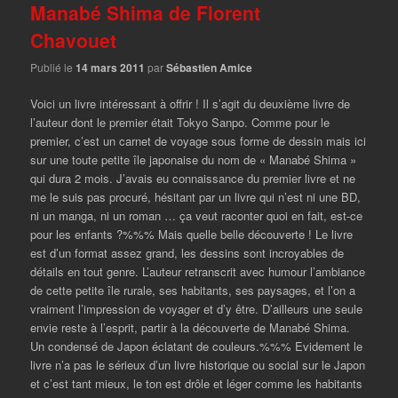
Manabé Shima de Florent
Chavouet
Publié le
14 mars 2011
par
Sébastien Amice
Voici un livre intéressant à offrir ! Il s’agit du deuxième livre de
l’auteur dont le premier était Tokyo Sanpo. Comme pour le
premier, c’est un carnet de voyage sous forme de dessin mais ici
sur une toute petite île japonaise du nom de « Manabé Shima »
qui dura 2 mois. J’avais eu connaissance du premier livre et ne
me le suis pas procuré, hésitant par un livre qui n’est ni une BD,
ni un manga, ni un roman … ça veut raconter quoi en fait, est-ce
pour les enfants ?%%% Mais quelle belle découverte ! Le livre
est d’un format assez grand, les dessins sont incroyables de
détails en tout genre. L’auteur retranscrit avec humour l’ambiance
de cette petite île rurale, ses habitants, ses paysages, et l’on a
vraiment l’impression de voyager et d’y être. D’ailleurs une seule
envie reste à l’esprit, partir à la découverte de Manabé Shima.
Un condensé de Japon éclatant de couleurs.%%% Evidement le
livre n’a pas le sérieux d’un livre historique ou social sur le Japon
et c’est tant mieux, le ton est drôle et léger comme les habitants