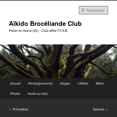
Aller
au
Rech
contenu
principal
Aïkido Brocéliande Club
Plélan-le-Grand (35) – Club affilié F.F.A.B.
Menu
Accueil
Renseignements
Stages
L’Aïkido
Biblio
principal
Photos
Accès au dojo
Navigation
←
Précédent
Suivant
→
des