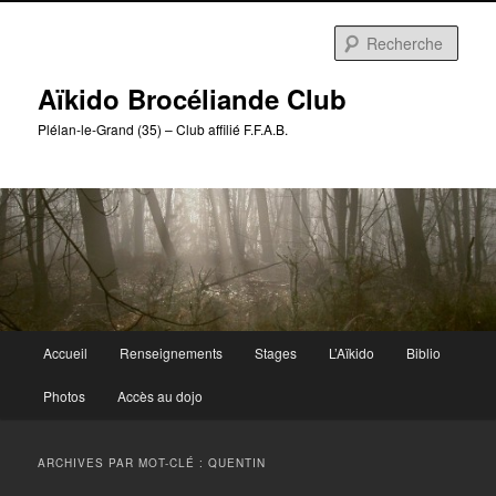
Aller
Aller
au
au
Rech
contenu
contenu
principal
secondaire
Aïkido Brocéliande Club
Plélan-le-Grand (35) – Club affilié F.F.A.B.
Menu
Accueil
Renseignements
Stages
L’Aïkido
Biblio
principal
Photos
Accès au dojo
ARCHIVES PAR MOT-CLÉ :
QUENTIN