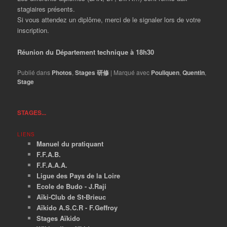
stagiaires présents.
Si vous attendez un diplôme, merci de le signaler lors de votre
inscription.
Réunion du Département technique à 18h30
Publié dans
Photos
,
Stages 研修
|
Marqué avec
Pouliquen
,
Quentin
,
Stage
STAGES...
LIENS
Manuel du pratiquant
F.F.A.B.
F.F.A.A.A.
Ligue des Pays de la Loire
Ecole de Budo - J.Raji
Aïki-Club de St-Brieuc
Aïkido A.S.C.R - F.Geffroy
Stages Aïkido